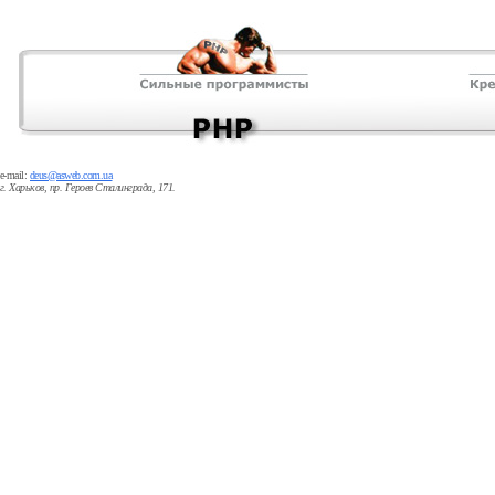
e-mail:
deus@asweb.com.ua
г. Харьков, пр. Героев Сталинграда, 171.