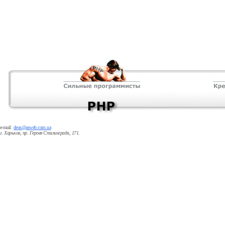
e-mail:
deus@asweb.com.ua
г. Харьков, пр. Героев Сталинграда, 171.