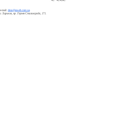
e-mail:
deus@asweb.com.ua
г. Харьков, пр. Героев Сталинграда, 171.