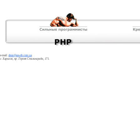
e-mail:
deus@asweb.com.ua
г. Харьков, пр. Героев Сталинграда, 171.