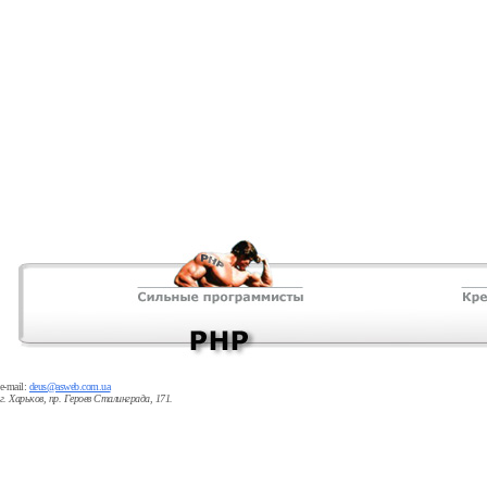
e-mail:
deus@asweb.com.ua
г. Харьков, пр. Героев Сталинграда, 171.