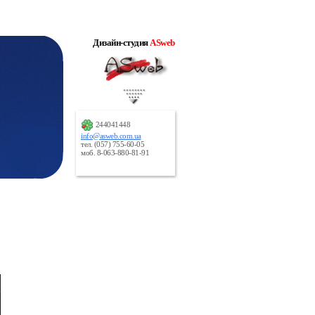
Дизайн-студия
ASweb
244041448
info@asweb.com.ua
тел. (057) 755-60-05
моб. 8-063-880-81-91