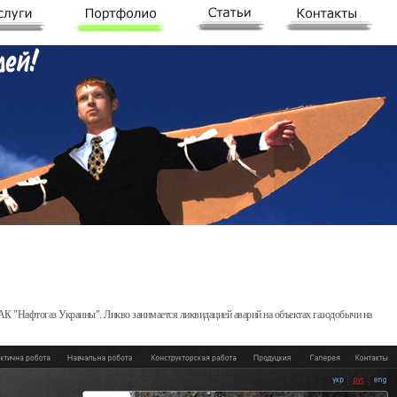
 "Нафтогаз Украины". Ликво занимается ликвидацией аварий на объектах газодобычи на