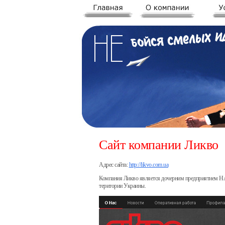
Сайт компании Ликво
Адрес сайта:
http://likvo.com.ua
Компания Ликво является дочерним предприятием НАК
територии Украины.